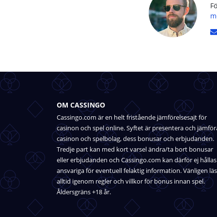
Fö
m
OM CASSINGO
Cassingo.com är en helt fristående jämförelsesajt för
casinon och spel online. Syftet är presentera och jämför
casinon och spelbolag, dess bonusar och erbjudanden.
Tredje part kan med kort varsel ändra/ta bort bonusar
eller erbjudanden och Cassingo.com kan därför ej hållas
ansvariga för eventuell felaktig information. Vänligen läs
alltid igenom regler och villkor för bonus innan spel.
Åldersgräns +18 år.