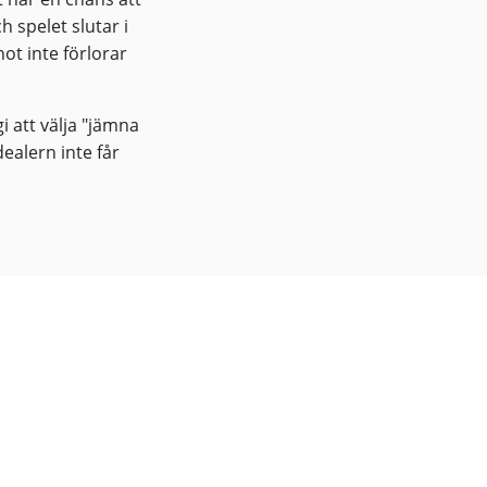
h spelet slutar i
ot inte förlorar
gi att välja "jämna
ealern inte får