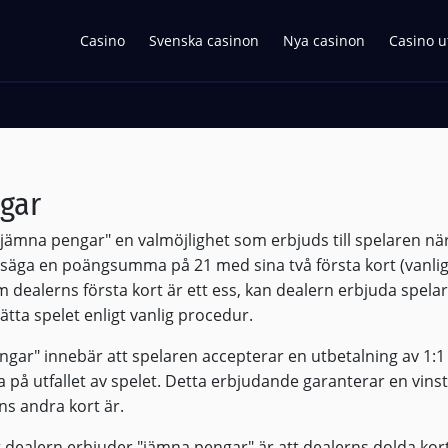
Casino
Svenska casinon
Nya casinon
Casino u
gar
"jämna pengar" en valmöjlighet som erbjuds till spelaren nä
ll säga en poängsumma på 21 med sina två första kort (vanlig
 dealerns första kort är ett ess, kan dealern erbjuda spel
tsätta spelet enligt vanlig procedur.
engar" innebär att spelaren accepterar en utbetalning av 1:1 
nta på utfallet av spelet. Detta erbjudande garanterar en vinst
ns andra kort är.
tt dealern erbjuder "jämna pengar" är att dealerns dolda kor