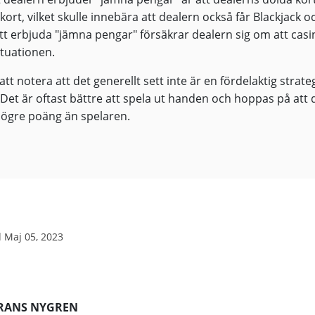
ort, vilket skulle innebära att dealern också får Blackjack oc
t erbjuda "jämna pengar" försäkrar dealern sig om att casin
ituationen.
att notera att det generellt sett inte är en fördelaktig strate
 Det är oftast bättre att spela ut handen och hoppas på att d
 högre poäng än spelaren.
d Maj 05, 2023
RANS NYGREN