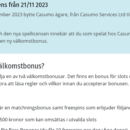
ens från 21/11 2023
ber 2023 bytte Casumo ägare, från Casumo Services Ltd til
h den nya spellicensen innebär att du som spelat hos Cas
v en ny välkomstbonus.
välkomstbonus?
lja en av två välkomstbonusar. Det finns en bonus för slots
 bra att läsa regler och villkor innan du accepterar bonusen.
 är en matchningsbonus samt freespins som erbjuder följan
 500 kronor som kan omsättas i utvalda slots