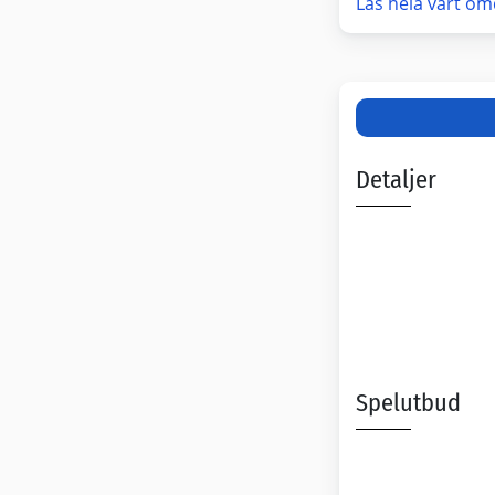
Läs hela vårt o
Detaljer
Spelutbud