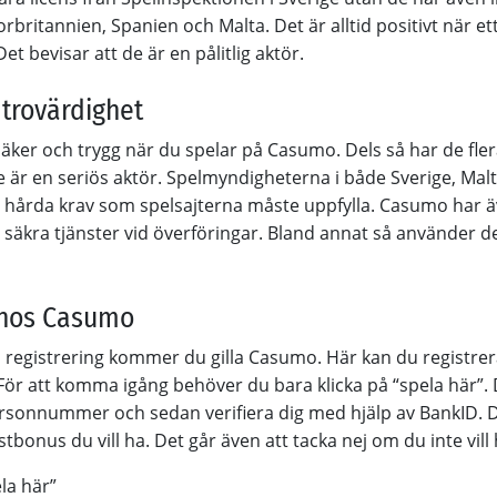
orbritannien, Spanien och Malta. Det är alltid positivt när et
Det bevisar att de är en pålitlig aktör.
trovärdighet
äker och trygg när du spelar på Casumo. Dels så har de fler
de är en seriös aktör. Spelmyndigheterna i både Sverige, Mal
 hårda krav som spelsajterna måste uppfylla. Casumo har ä
 säkra tjänster vid överföringar. Bland annat så använder de
 hos Casumo
 registrering kommer du gilla Casumo. Här kan du registrer
 För att komma igång behöver du bara klicka på “spela här”.
personnummer och sedan verifiera dig med hjälp av BankID.
stbonus du vill ha. Det går även att tacka nej om du inte vil
ela här”