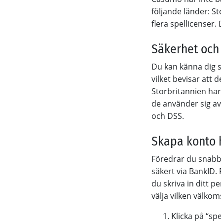
följande länder: St
flera spellicenser. 
Säkerhet och 
Du kan känna dig s
vilket bevisar att 
Storbritannien har
de använder sig av
och DSS.
Skapa konto
Föredrar du snabb
säkert via BankID.
du skriva in ditt 
välja vilken välkom
Klicka på “sp