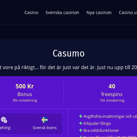
Casino
Svenska casinon
Nya casinon
Casino u
Casumo
re på riktigt... för det är just var det är. Just nu upp till 2
500 Kr
40
Bonus
freespins
30x omsättning
10x omsättning
Avgiftsfria insättningar och u
Erbjuder Slingo
etting
Svensk licens
Bra oddsfunktioner