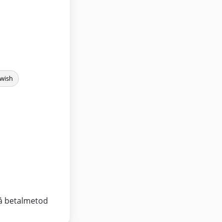
wish
på betalmetod