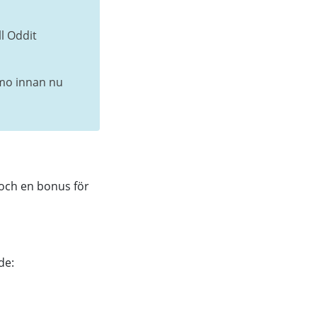
l Oddit
umo innan nu
 och en bonus för
de: