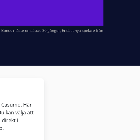
kr, Bonus måste omsättas 30 gånger, Endast nya spelare från
är Casumo. Här
u kan välja att
direkt i
p.