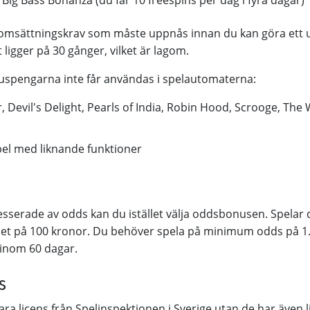
i Big Bass Bonanza (du får 10 freespins per dag i fyra dagar)
t omsättningskrav som måste uppnås innan du kan göra ett u
ligger på 30 gånger, vilket är lagom.
uspengarna inte får användas i spelautomaterna:
r, Devil's Delight, Pearls of India, Robin Hood, Scrooge, The
pel med liknande funktioner
esserade av odds kan du istället välja oddsbonusen. Spelar 
 bet på 100 kronor. Du behöver spela på minimum odds på 1.60
inom 60 dagar.
s
ra licens från Spelinspektionen i Sverige utan de har även l