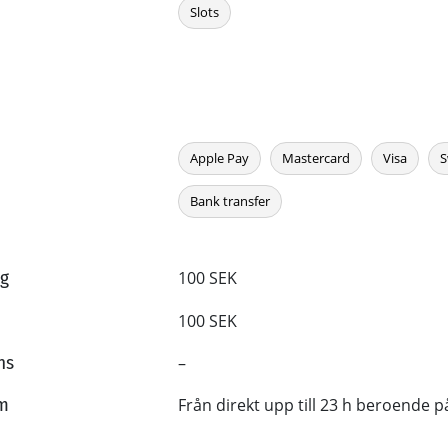
Slots
Apple Pay
Mastercard
Visa
S
Bank transfer
ng
100 SEK
100 SEK
ns
–
om
Från direkt upp till 23 h beroende 