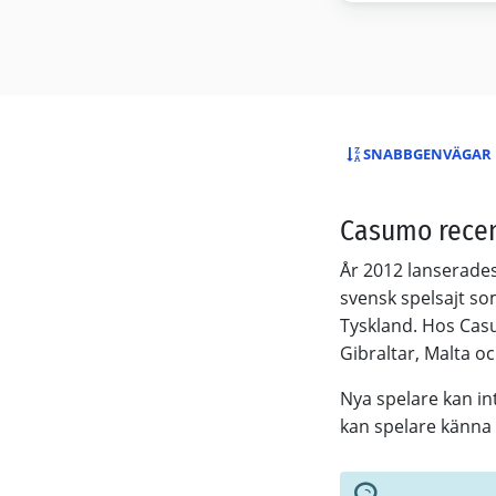
SNABBGENVÄGAR
Casumo rece
År 2012 lanserades
svensk spelsajt so
Tyskland. Hos Casu
Gibraltar, Malta o
Nya spelare kan in
kan spelare känna 