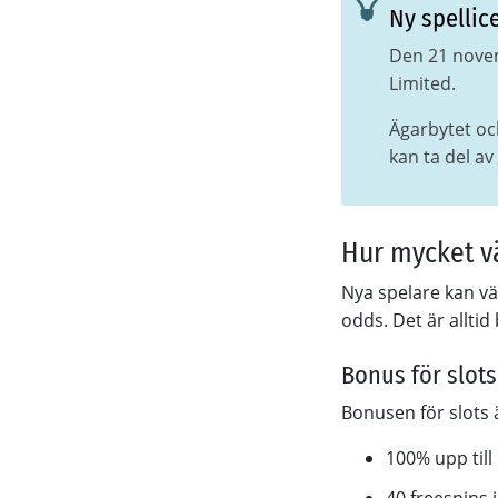
Ny spellic
Den 21 novem
Limited.
Ägarbytet oc
kan ta del a
Hur mycket 
Nya spelare kan vä
odds. Det är alltid
Bonus för slots
Bonusen för slots
100% upp till