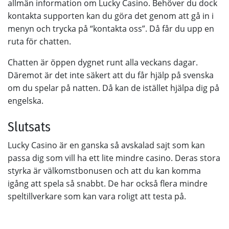
allmän information om Lucky Casino. Behöver du dock
kontakta supporten kan du göra det genom att gå in i
menyn och trycka på “kontakta oss”. Då får du upp en
ruta för chatten.
Chatten är öppen dygnet runt alla veckans dagar.
Däremot är det inte säkert att du får hjälp på svenska
om du spelar på natten. Då kan de istället hjälpa dig på
engelska.
Slutsats
Lucky Casino är en ganska så avskalad sajt som kan
passa dig som vill ha ett lite mindre casino. Deras stora
styrka är välkomstbonusen och att du kan komma
igång att spela så snabbt. De har också flera mindre
speltillverkare som kan vara roligt att testa på.