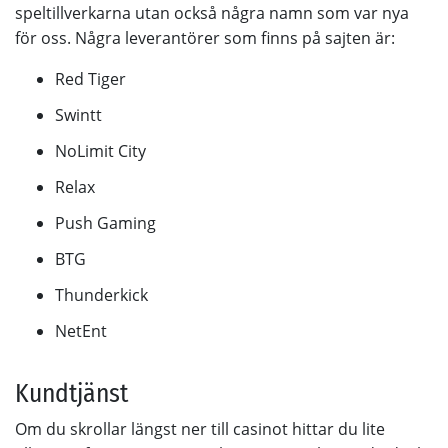
speltillverkarna utan också några namn som var nya
för oss. Några leverantörer som finns på sajten är:
Red Tiger
Swintt
NoLimit City
Relax
Push Gaming
BTG
Thunderkick
NetEnt
Kundtjänst
Om du skrollar längst ner till casinot hittar du lite