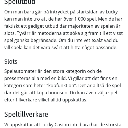
Spelutbud
Om man bara går på intrycket på startsidan av Lucky
kan man inte tro att de har över 1 000 spel. Men de har
faktiskt ett gediget utbud där majoriteten av spelen är
slots. Tyvärr är metoderna att söka sig fram till ett visst
spel ganska begränsade. Om du inte vet exakt vad du
vill spela kan det vara svårt att hitta något passande.
Slots
Spelautomater är den stora kategorin och de
presenteras alla med en bild. Vi gillar att det finns en
kategori som heter “köpfunktion”. Det är alltså de spel
där det går att köpa bonusen. Du kan även välja spel
efter tillverkare vilket alltid uppskattas.
Speltillverkare
Vi uppskattar att Lucky Casino inte bara har de största