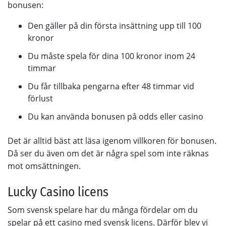
bonusen:
Den gäller på din första insättning upp till 100
kronor
Du måste spela för dina 100 kronor inom 24
timmar
Du får tillbaka pengarna efter 48 timmar vid
förlust
Du kan använda bonusen på odds eller casino
Det är alltid bäst att läsa igenom villkoren för bonusen.
Då ser du även om det är några spel som inte räknas
mot omsättningen.
Lucky Casino licens
Som svensk spelare har du många fördelar om du
spelar på ett casino med svensk licens. Därför blev vi