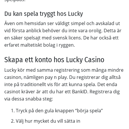
Du kan spela tryggt hos Lucky
Även om hemsidan ser väldigt simpel och avskalad ut
vid första anblick behöver du inte vara orolig. Detta är
en säker spelsajt med svensk licens. De har också ett
erfaret maltetiskt bolag i ryggen.
Skapa ett konto hos Lucky Casino
Lucky kör med samma registrering som många mindre
casinon, nämligen pay n play. Du registrerar dig alltså
inte på traditionellt vis för att kunna spela. Det enda
casinot kräver är att du har ett BankID. Registrera dig
via dessa snabba steg:
Tryck på den gula knappen “börja spela”
Välj hur mycket du vill sätta in