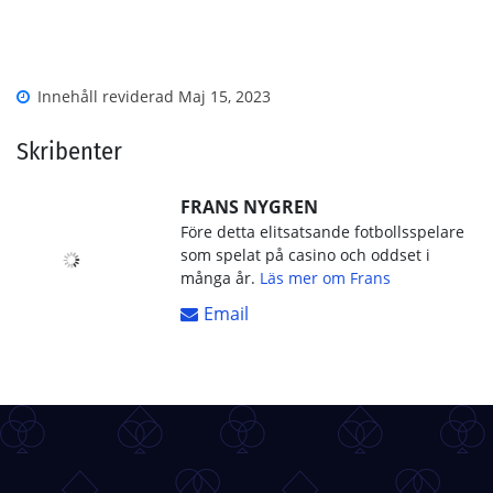
Innehåll reviderad Maj 15, 2023
Skribenter
FRANS NYGREN
Före detta elitsatsande fotbollsspelare
som spelat på casino och oddset i
många år.
Läs mer om Frans
Email